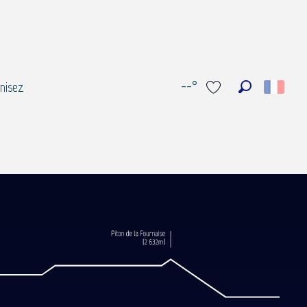
--°
nisez
Recherche
Voir les favoris