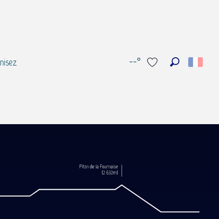
--°
nisez
Recherche
Voir les favoris