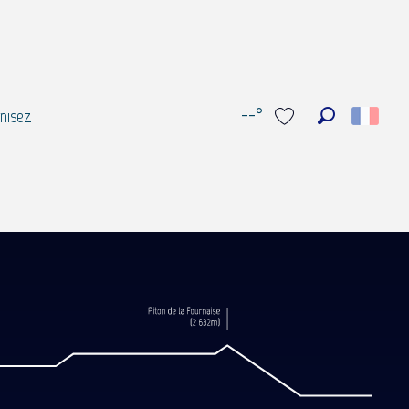
--°
nisez
Recherche
Voir les favoris