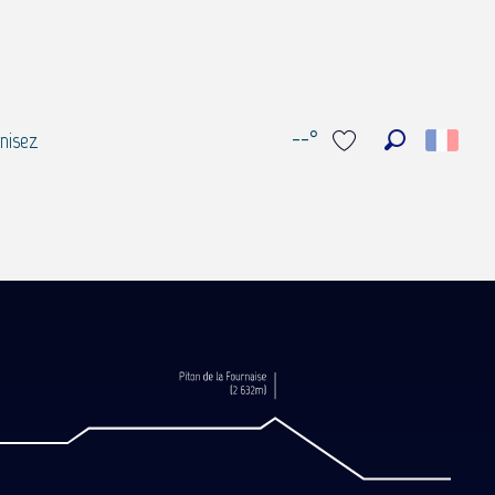
--°
nisez
Recherche
Voir les favoris