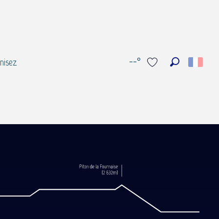
--°
nisez
Recherche
Voir les favoris