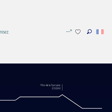
--°
nisez
Recherche
Voir les favoris