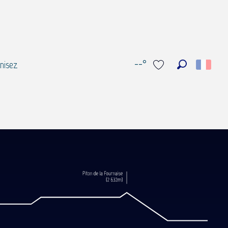
--°
nisez
Recherche
Voir les favoris