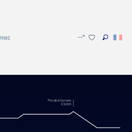
--°
nisez
Recherche
Voir les favoris